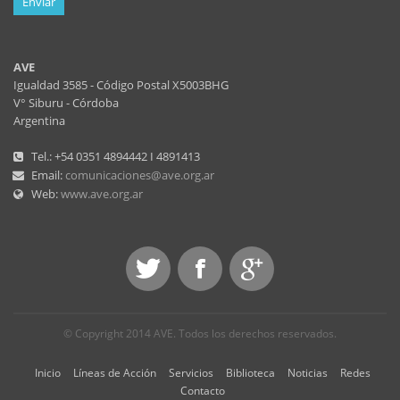
Enviar
AVE
Igualdad 3585 - Código Postal X5003BHG
V° Siburu - Córdoba
Argentina
Tel.: +54 0351 4894442 I 4891413
Email:
comunicaciones@ave.org.ar
Web:
www.ave.org.ar
© Copyright 2014 AVE. Todos los derechos reservados.
Inicio
Líneas de Acción
Servicios
Biblioteca
Noticias
Redes
Contacto