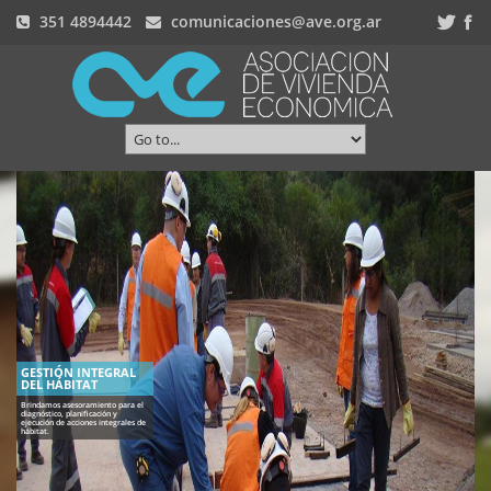
351 4894442
comunicaciones@ave.org.ar
GESTIÓN INTEGRAL
DEL HÁBITAT
Brindamos asesoramiento para el
diagnóstico, planificación y
ejecución de acciones integrales de
hábitat.