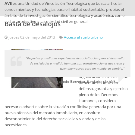
AVE
es una Unidad de Vinculación Tecnológica que busca articular
conocimientos y tecnologías para el hábitat sustentable, propios el
ámbito de la investigación científico-tecnológica y académica, con el
sector productivo y la sociedad civil en general.
Basta de desalojos
jueves 02 de mayo del 2013
Acceso al suelo urbano
El Foro Córdoba de
Instituciones de Promoción
“Pequeñas y medianas experiencias de socialización para el desarrollo
de sociedades a medida humana, son transformaciones que crean y
y Desarrollo, un espacio
tejen alternativas para un mundo en cambio.”
donde confluyen
organizaciones sociales que
Horacio Berretta
,
Fundador de AVE
fomentan acciones en
defensa, garantía y ejercicio
pleno de los Derechos
Humanos, considera
necesario advertir sobre la situación conflictiva generada por una
nueva ofensiva del mercado inmobiliario, en absoluto
desconocimiento del derecho social a la vivienda y de las
necesidades...