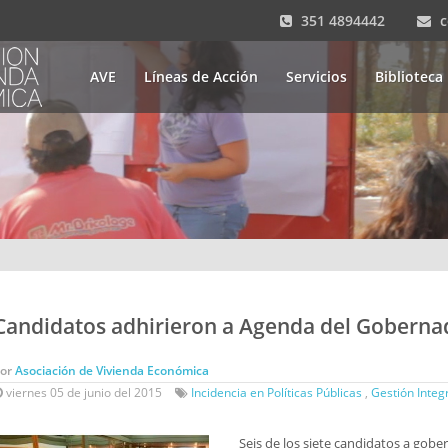
351 4894442
AVE
Líneas de Acción
Servicios
Biblioteca
Candidatos adhirieron a Agenda del Goberna
Por
Asociación de Vivienda Económica
viernes 05 de junio del 2015
Incidencia en Políticas Públicas
,
Gestión Integr
Seis de los siete candidatos a gob