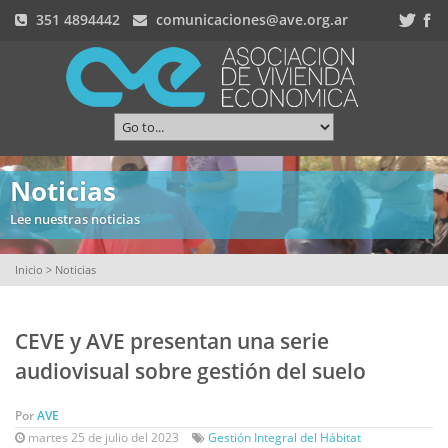
351 4894442
comunicaciones@ave.org.ar
Noticias
Lee nuestras noticias
Inicio
> Noticias
CEVE y AVE presentan una serie
audiovisual sobre gestión del suelo
Por
AVE
martes 25 de julio del 2023
Gestión Integral del Hábitat