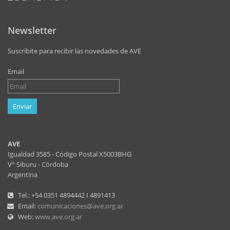
Newsletter
Suscribite para recibir las novedades de AVE
Email
Enviar
AVE
Igualdad 3585 - Código Postal X5003BHG
V° Siburu - Córdoba
Argentina
Tel.: +54 0351 4894442 I 4891413
Email:
comunicaciones@ave.org.ar
Web:
www.ave.org.ar