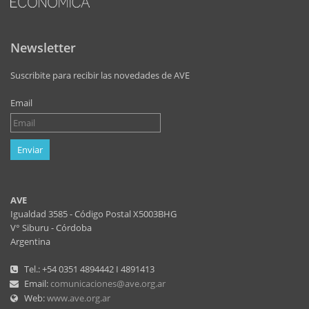
Newsletter
Suscribite para recibir las novedades de AVE
Email
Enviar
AVE
Igualdad 3585 - Código Postal X5003BHG
V° Siburu - Córdoba
Argentina
Tel.: +54 0351 4894442 I 4891413
Email:
comunicaciones@ave.org.ar
Web:
www.ave.org.ar