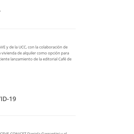
r
E y de la UCC, con la colaboración de
a vivienda de alquiler como opción para
ciente lanzamiento de la editorial Café de
VID-19
 CEVE-CONICET Daniela Gargantini y el