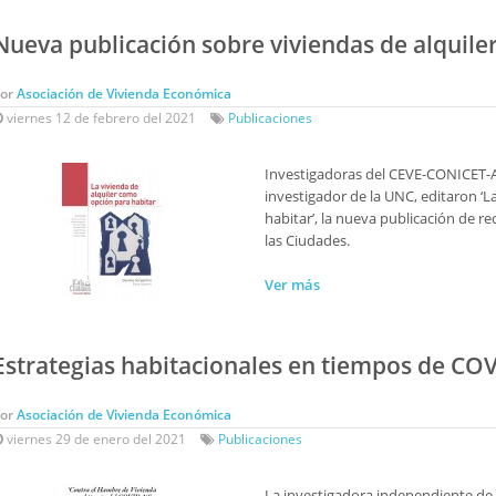
Nueva publicación sobre viviendas de alquile
Por
Asociación de Vivienda Económica
viernes 12 de febrero del 2021
Publicaciones
Investigadoras del CEVE-CONICET-AV
investigador de la UNC, editaron ‘L
habitar’, la nueva publicación de re
las Ciudades.
Ver más
Estrategias habitacionales en tiempos de CO
Por
Asociación de Vivienda Económica
viernes 29 de enero del 2021
Publicaciones
La investigadora independiente de