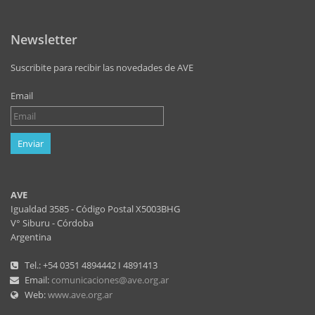
Newsletter
Suscribite para recibir las novedades de AVE
Email
Enviar
AVE
Igualdad 3585 - Código Postal X5003BHG
V° Siburu - Córdoba
Argentina
Tel.: +54 0351 4894442 I 4891413
Email:
comunicaciones@ave.org.ar
Web:
www.ave.org.ar