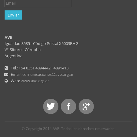
Enviar
AVE
Igualdad 3585 - Código Postal X5003BHG
V° Siburu - Córdoba
Argentina
Tel.: +54 0351 4894442 I 4891413
Email:
comunicaciones@ave.org.ar
Web:
www.ave.org.ar
© Copyright 2014 AVE. Todos los derechos reservados.